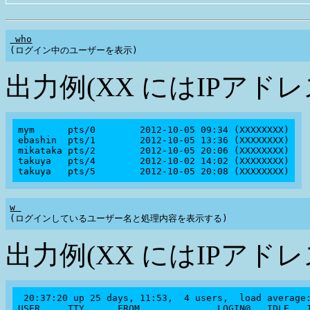
 who
出力例(XX にはIPアド
mym      pts/0        2012-10-05 09:34 (XXXXXXXX)

ebashin  pts/1        2012-10-05 13:36 (XXXXXXXX)

mikataka pts/2        2012-10-05 20:06 (XXXXXXXX)

takuya   pts/4        2012-10-02 14:02 (XXXXXXXX)

w 
出力例(XX にはIPアド
 20:37:20 up 25 days, 11:53,  4 users,  load average:
USER     TTY      FROM              LOGIN@   IDLE   J