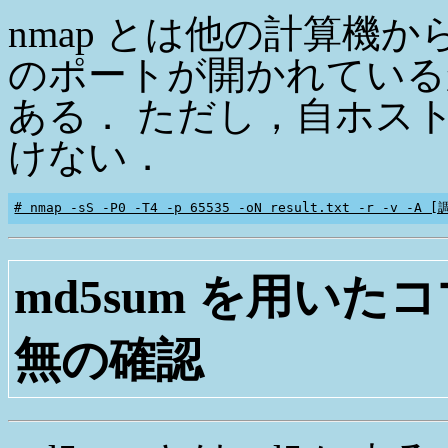
nmap とは他の計算機
のポートが開かれている
ある． ただし，自ホス
けない．
# nmap -sS -P0 -T4 -p 65535 -oN result.txt -r -v -
md5sum を用い
無の確認