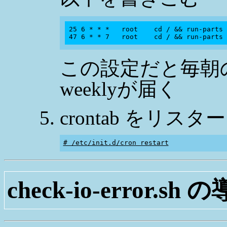
25 6 * * *   root    cd / && run-parts 
この設定だと毎朝の6:
weeklyが届く
crontab をリス
# /etc/init.d/cron restart
check-io-error.s