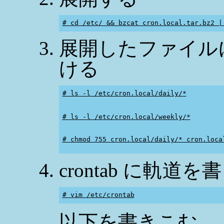
# cd /etc/ && bzcat cron.local.tar.bz2 |
展開したファイル
ける
# ls -l /etc/cron.local/daily/*
# ls -l /etc/cron.local/weekly/*
# chmod 755 cron.local/daily/* cron.loca
crontab に軌道
# vim /etc/crontab
以下を書きこむ