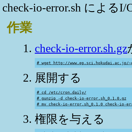
check-io-error.sh 
作業
check-io-error.sh.gz
# wget http://www.ep.sci.hokudai.ac.jp/~
展開する
# cd /etc/cron.daily/
# gunzip -d check-io-error.sh_0.1.0.gz
# mv check-io-error.sh_0.1.0 check-io-er
権限を与える