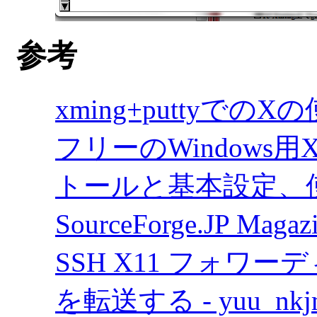
参考
xming+puttyで
フリーのWindows
トールと基本設定、使
SourceForge.JP
SSH X11 フォワー
を転送する - yuu_nkjm 