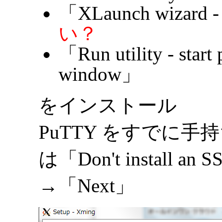
「XLaunch wizard -
い？
「Run utility - start
window」
をインストール
PuTTY をすでに
は「Don't install a
→「Next」