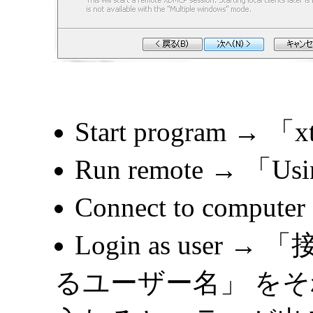
Start program → 「
Run remote → 「
Connect to co
Login as use
るユーザー名」 をそれぞ