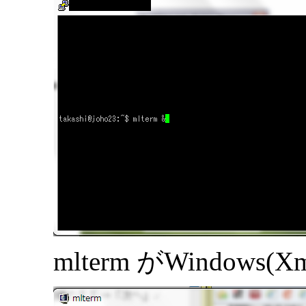
mlterm がWindow