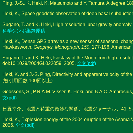
Ping, J.-S., K. Heki, K. Matsumoto and Y. Tamura, A degree 1
Heki, K., Space geodetic observation of deep basal subductio
Sugano, T. and K. Heki, High resolution lunar gravity anomaly 
科学シンポ集録原稿
Heki, K., Dense GPS array as a new sensor of seasonal change
Hawkesworth,
Geophys. Monograph, 150,
177-196, American
Sugano, T. and K. Heki, Isostasy of the Moon from high-resoluti
doi:10.1029/2004GL022059, 2005.
全文(pdf)
Heki, K. and J.-S. Ping, Directivity and apparent velocity of 
(被引用回数 100回以上)
Goossens, S., P.N.A.M. Visser, K. Heki, and B.A.C. Ambrosius, 
文(pdf)
日置幸介、地震と荷重の微妙な関係、地震ジャーナル、41, 5-11,
Heki, K., Explosion energy of the 2004 eruption of the Asama 
2006.
全文(pdf)