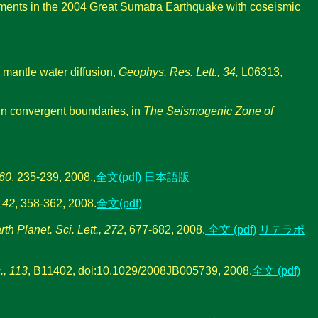
gments in the 2004 Great Sumatra Earthquake with coseismic
mantle water diffusion,
Geophys. Res. Lett., 34,
L06313,
 in convergent boundaries, in
The Seismogenic Zone of
 60
, 235-239, 2008.,
全文(pdf)
日本語版
 42
, 358-362, 2008.
全文(pdf)
rth Planet. Sci. Lett., 272
, 677-682, 2008.
全文 (pdf)
リテラポ
., 113
, B11402, doi:10.1029/2008JB005739, 2008.
全文 (pdf)