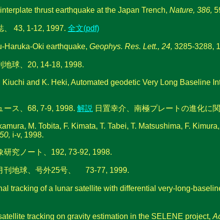
n interplate thrust earthquake at the Japan Trench,
Nature, 386,
5
1-12, 1997.
全文(pdf)
iku-Haruka-Oki earthquake,
Geophys. Res. Lett., 24,
3285-3288, 
, 14-18, 1998.
H. Kiuchi and K. Heki, Automated geodetic Very Long Baseline In
, 7-9, 1998.
解説
日置幸介、南極プレートの進化に関
kamura, M. Tobita, F. Kimata, T. Tabei, T. Matsushima, F. Kimura
50,
i-v, 1998.
、192, 73-92, 1998.
、号外25号、 73-77, 1999.
racking of a lunar satellite with differential very-long-baselin
atellite tracking on gravity estimation in the SELENE project,
Ad