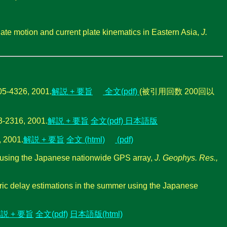
ate motion and current plate kinematics in Eastern Asia,
J.
5-4326, 2001.
解説 + 要旨
全文(pdf)
(被引用回数 200回以
-2316, 2001.
解説 + 要旨
全文(pdf)
日本語版
 2001.
解説 + 要旨
全文 (html)
(pdf)
er using the Japanese nationwide GPS array,
J. Geophys. Res.,
heric delay estimations in the summer using the Japanese
説 + 要旨
全文(pdf)
日本語版(html)