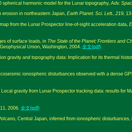
80 spherical harmonic model for the Lunar topography,
Adv. Spac
n erosion in northeastern Japan,
Earth Planet. Sci. Lett., 219,
13-
map from the Lunar Prospector line-of-sight acceleration data,
E
s of surface loads, in
The State of the Planet: Frontiers and 
 Geophysical Union, Washington, 2004.
全文(pdf)
on gravity and topography data: Implication for its thermal histo
the coseismic ionospheric disturbances observed with a dense GP
Local gravity from Lunar Prospector tracking data: results for M
 2006.
全文(pdf)
Volcano, Central Japan, inferred from ionospheric disturbances,