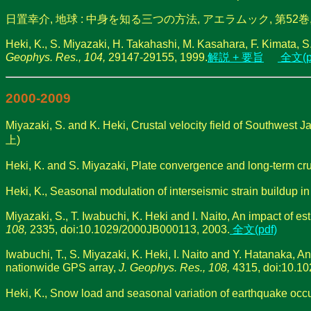
日置幸介, 地球 : 中身を知る三つの方法, アエラムック, 第52巻, 62-
Heki, K., S. Miyazaki, H. Takahashi, M. Kasahara, F. Kimata, 
Geophys. Res., 104,
29147-29155, 1999.
解説 + 要旨
全文(p
2000-2009
Miyazaki, S. and K. Heki, Crustal velocity field of Southwest J
上)
Heki, K. and S. Miyazaki, Plate convergence and long-term cru
Heki, K., Seasonal modulation of interseismic strain buildup 
Miyazaki, S., T. Iwabuchi, K. Heki and I. Naito, An impact of
108,
2335, doi:10.1029/2000JB000113, 2003.
全文(pdf)
Iwabuchi, T., S. Miyazaki, K. Heki, I. Naito and Y. Hatanaka, 
nationwide GPS array,
J. Geophys. Res., 108,
4315, doi:10.1
Heki, K., Snow load and seasonal variation of earthquake occ