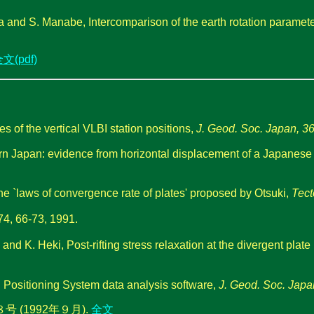
a and S. Manabe, Intercomparison of the earth rotation parame
文(pdf)
s of the vertical VLBI station positions,
J. Geod. Soc. Japan, 36
rn Japan: evidence from horizontal displacement of a Japanese s
he `laws of convergence rate of plates' proposed by Otsuki,
Tect
73, 1991.
 and K. Heki, Post-rifting stress relaxation at the divergent plat
l Positioning System data analysis software,
J. Geod. Soc. Japa
(1992年９月).
全文