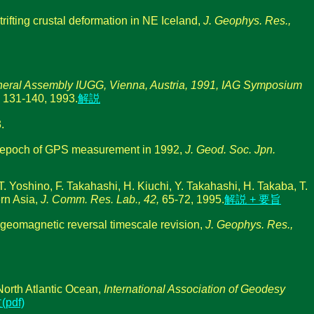
rifting crustal deformation in NE Iceland,
J. Geophys. Res.,
eral Assembly IUGG, Vienna, Austria, 1991, IAG Symposium
, 131-140, 1993.
解説
.
ird epoch of GPS measurement in 1992,
J. Geod. Soc. Jpn.
. Yoshino, F. Takahashi, H. Kiuchi, Y. Takahashi, H. Takaba, T.
ern Asia,
J. Comm. Res. Lab., 42,
65-72, 1995.
解説 + 要旨
e geomagnetic reversal timescale revision,
J. Geophys. Res.,
North Atlantic Ocean,
International Association of Geodesy
pdf)