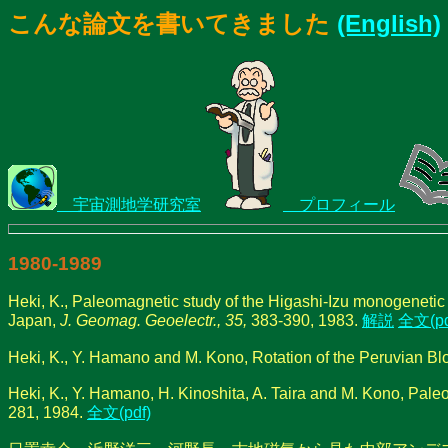
こんな論文を書いてきました
(English)
宇宙測地学研究室
プロフィール
1980-1989
Heki, K., Paleomagnetic study of the Higashi-Izu monogenetic 
Japan,
J. Geomag. Geoelectr., 35,
383-390, 1983.
解説
全文(pd
Heki, K., Y. Hamano and M. Kono, Rotation of the Peruvian Bl
Heki, K., Y. Hamano, H. Kinoshita, A. Taira and M. Kono, Pale
281, 1984.
全文(pdf)