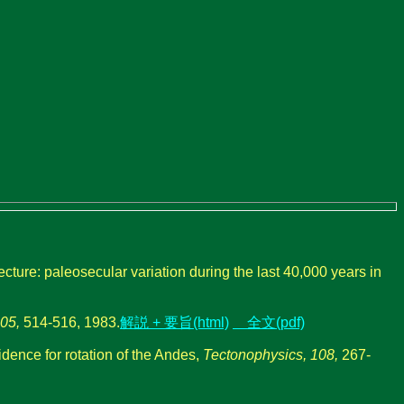
ture: paleosecular variation during the last 40,000 years in
305,
514-516, 1983.
解説 + 要旨(html)
全文(pdf)
dence for rotation of the Andes,
Tectonophysics, 108,
267-