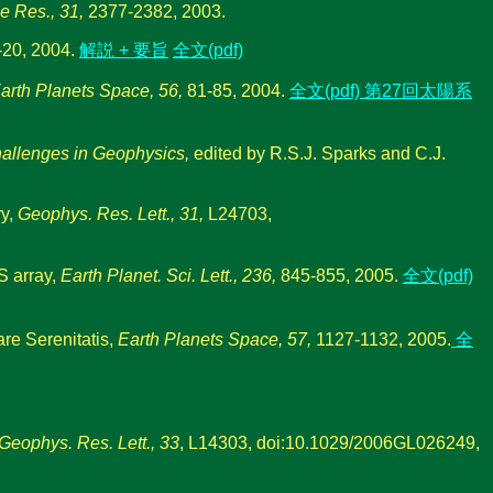
e Res., 31,
2377-2382, 2003.
20, 2004.
解説 + 要旨
全文(pdf)
arth Planets Space, 56,
81-85, 2004.
全文(pdf)
第27回太陽系
Challenges in Geophysics,
edited by R.S.J. Sparks and C.J.
ry,
Geophys. Res. Lett., 31,
L24703,
S array,
Earth Planet. Sci. Lett., 236,
845-855, 2005.
全文(pdf)
are Serenitatis,
Earth Planets Space, 57,
1127-1132, 2005.
全
Geophys. Res. Lett., 33
, L14303, doi:10.1029/2006GL026249,