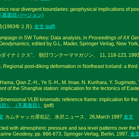
mics near divergent boundaries: geophysical implications of post
不真面目バージョン)
993年２月).
全文 (pdf)
ampaign in SW Turkey: Data analysis, in
Proceedings of XX Gen
 Geodynamics,
edited by G.L. Mader, Springer Verlag, New York
クス"、 朝日ワンテーママガジン、 11, 118-123, 1993
ki, Regional post-diking deformation in Northeast Iceland: a th
ama, Qian Z.-H., Ye S.-H., M. Imae, N. Kurihara, Y. Sugimoto, T
 of the Shanghai station: implication for the tectonics of East
 dimensional VLBI kinematic reference frame: implication for th
面目）
（不真面目）
(pdf)
文
カムチャッカ滞在記、水沢ニュース、26,March 1997
全文
cted with atmospheric pressure and sea level patterns over the 
 Marine Geodesy, pp. 666-673, Springer-Verlag, Berlin, 1997.
全文(