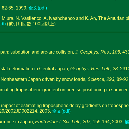
65, 1999.
全文(pdf)
S. Miura, N. Vasilenco, A. Ivashchenco and K. An, The Amurian pl
df)
(被引用回数 100回以上)
apan: subdution and arc-arc collision,
J. Geophys. Res., 106,
430
stal deformation in Central Japan,
Geophys. Res. Lett., 28,
2313
in Northeastern Japan driven by snow loads,
Science, 293,
89-92,
 estimating tropospheric gradient on precise positioning in summ
An impact of estimating tropospheric delay gradients on troposp
029/2002JD002214, 2003.
全文(pdf)
urrence in Japan,
Earth Planet. Sci. Lett., 207,
159-164, 2003.
解