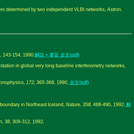
ters determined by two independent VLBI networks,
Astron.
,
143-154, 1990.
解説 + 要旨
全文(pdf)
tation in global very long baseline interferometry networks,
onophysics, 172,
365-368, 1990.
全文(pdf)
e boundary in Northeast Iceland,
Nature, 358,
488-490, 1992.
解
n, 38,
309-312, 1992.