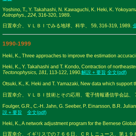
Yoshino, T., Y. Takahashi, N. Kawaguchi, K. Heki, K. Yokoyam
Astrophys., 224,
316-320, 1989.
日置幸介、ＶＬＢＩでみる地球、科学、 59, 316-319, 1989.
全
1990-1999
Heki, K., Three approaches to improve the estimation accuracie
Heki, K., Y. Takahashi and T. Kondo, Contraction of northeaste
Tectonophysics, 181,
113-122, 1990.
解説 + 要旨
全文(pdf)
Otsuki, K., K. Heki and T. Yamazaki, New data which support t
日置幸介、ＶＬＢＩ技術とその応用、電子情報通信学会誌、 74, 66-
Foulger, G.R., C.-H. Jahn, G. Seeber, P. Einarsson, B.R. Julian
説 + 要旨
全文(pdf)
Heki, K., A network adjustment program for the Bernese Globa
日置幸介、イギリスでの７６６日、ＣＲＬニュース、第１９８号 