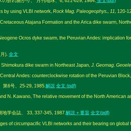
り、 月刊地球、6, 621-629, 1984.
全文(pdf)
ics by using VLBI network,
Rock Mag. Paleogeophys., 11,
120-12
 Cretaceous Atajana Formation and the Arica dike swarm, Nort
eogene Ocros dyke swarm, the Peruvian Andes: implication for 
月).
全文
e Shimokura dike swarm in Northeast Japan,
J. Geomag. Geoelec
Central Andes: counterclockwise rotation of the Peruvian Block
25-29, 1985.
解説
全文 (pdf)
 and N. Kawano, The relative movement of the North American and
33, 337-345, 1987.
解説 + 要旨
全文(pdf)
ges of circumpacific VLBI networks and their bearing on global 