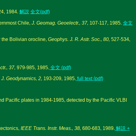
4, 1984.
解説
全文(pdf)
hernmost Chile,
J. Geomag. Geoelectr., 37,
107-117, 1985.
全文
the Bolivian orocline,
Geophys. J. R. Astr. Soc., 80,
527-534,
tr., 37,
979-985, 1985.
全文 (pdf)
,
J. Geodynamics, 2,
193-209, 1985.
full text (pdf)
 Pacific plates in 1984-1985, detected by the Pacific VLBI
tectonics,
IEEE Trans. Instr. Meas., 38,
680-683, 1989.
解説 +