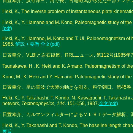
日置幸介、浜野洋三、河野長、古地磁気から見た中部アンデスの折れ曲が
Heki, K., The inverse problem of instantaneous plate kinemat
Heki, K., Y. Hamano and M. Kono, Paleomagnetic study of the
(pdf)
Heki, K., Y. Hamano, M. Kono and T. Ui, Palaeomagnetism of N
1985.
解説 + 要旨
全文(pdf)
日置幸介、VLBIと岩石磁気、RRLニュース, 第112号(1985年7
Tsunakawa, H., K. Heki and K. Amano, Paleomagnetism of th
Kono, M., K. Heki and Y. Hamano, Paleomagnetic study of the 
日置幸介、星の電波で大陸の動きを測る、科学朝日、第45巻、第6号、
Heki, K., Y. Takahashi, T. Kondo, N. Kawaguchi, F. Takahashi
network,
Tectonophysics, 144,
151-158, 1987.
全文(pdf)
日置幸介、カルマンフィルターによるＶＬＢＩデータ解析、測地学会誌、 
Heki, K., Y. Takahashi and T. Kondo, The baseline length chan
要旨