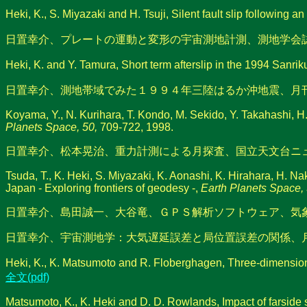
Heki, K., S. Miyazaki and H. Tsuji, Silent fault slip following a
日置幸介、プレートの運動と変形の宇宙測地計測、測地学会誌、 43, 
Heki, K. and Y. Tamura, Short term afterslip in the 1994 Sanr
日置幸介、測地帯域でみた１９９４年三陸はるか沖地震、月刊地球、20
Koyama, Y., N. Kurihara, T. Kondo, M. Sekido, Y. Takahashi, 
Planets Space, 50,
709-722, 1998.
日置幸介、松本晃治、重力計測による月探査、国立天文台ニュース、68
Tsuda, T., K. Heki, S. Miyazaki, K. Aonashi, K. Hirahara, H. Na
Japan - Exploring frontiers of geodesy -,
Earth Planets Space, 
日置幸介、島田誠一、大谷竜、ＧＰＳ解析ソフトウェア、気象研究ノート
日置幸介、宇宙測地学：大気遅延誤差と局位置誤差の関係、月刊地球
Heki, K., K. Matsumoto and R. Floberghagen, Three-dimensional t
全文(pdf)
Matsumoto, K., K. Heki and D. D. Rowlands, Impact of farside s