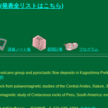
(発表全リストはこちら)
講義ノート集
新聞記事
プログラム
volcano group and pyroclastic flow deposits in Kagoshima Prefec
f)
ock from palaeomagnetic studies of the Central Andes,
Nature, 
omagnetic study of Cretaceous rocks of Peru, South America: evi