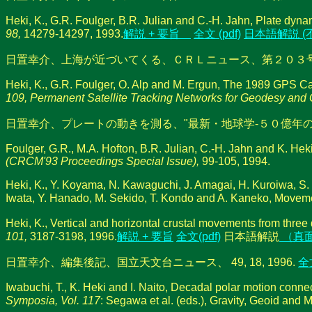
Heki, K., G.R. Foulger, B.R. Julian and C.-H. Jahn, Plate dyna
98,
14279-14297, 1993.
解説 + 要旨
全文 (pdf)
日本語解説 (
日置幸介、上海が近づいてくる、ＣＲＬニュース、第２０３号(1
Heki, K., G.R. Foulger, O. Alp and M. Ergun, The 1989 GPS C
109, Permanent Satellite Tracking Networks for Geodesy and
日置幸介、プレートの動きを測る、"最新・地球学-５０億年のダイナミ
Foulger, G.R., M.A. Hofton, B.R. Julian, C.-H. Jahn and K. He
(CRCM'93 Proceedings Special Issue),
99-105, 1994.
Heki, K., Y. Koyama, N. Kawaguchi, J. Amagai, H. Kuroiwa, S. H
Iwata, Y. Hanado, M. Sekido, T. Kondo and A. Kaneko, Movement
Heki, K., Vertical and horizontal crustal movements from three
101,
3187-3198, 1996.
解説 + 要旨
全文(pdf)
日本語解説
（真
日置幸介、編集後記、国立天文台ニュース、 49, 18, 1996.
全
Iwabuchi, T., K. Heki and I. Naito, Decadal polar motion conne
Symposia, Vol. 117
: Segawa et al. (eds.), Gravity, Geoid and