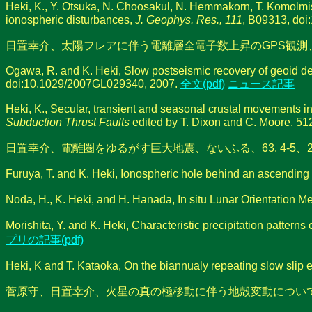
Heki, K., Y. Otsuka, N. Choosakul, N. Hemmakorn, T. Komolmi
ionospheric disturbances,
J. Geophys. Res., 111
, B09313, do
日置幸介、太陽フレアに伴う電離層全電子数上昇のGPS観測、測地学会誌
Ogawa, R. and K. Heki, Slow postseismic recovery of geoid 
doi:10.1029/2007GL029340, 2007.
全文(pdf)
ニュース記事
Heki, K., Secular, transient and seasonal crustal movements i
Subduction Thrust Faults
edited by T. Dixon and C. Moore, 51
日置幸介、電離圏をゆるがす巨大地震、ないふる、63, 4-5、20
Furuya, T. and K. Heki, Ionospheric hole behind an ascending
Noda, H., K. Heki, and H. Hanada, In situ Lunar Orientation 
Morishita, Y. and K. Heki, Characteristic precipitation patterns
プリの記事(pdf)
Heki, K and T. Kataoka, On the biannualy repeating slow slip
菅原守、日置幸介、火星の真の極移動に伴う地殻変動について、測地学会誌