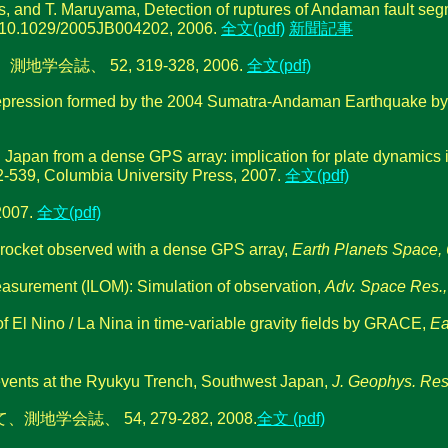
s, and T. Maruyama, Detection of ruptures of Andaman fault se
i:10.1029/2005JB004202, 2006.
全文(pdf)
新聞記事
、 52, 319-328, 2006.
全文(pdf)
depression formed by the 2004 Sumatra-Andaman Earthquake by 
n Japan from a dense GPS array: implication for plate dynamics
2-539, Columbia University Press, 2007.
全文(pdf)
07.
全文(pdf)
 rocket observed with a dense GPS array,
Earth Planets Space,
Measurement (ILOM): Simulation of observation,
Adv. Space Res.,
 of El Nino / La Nina in time-variable gravity fields by GRACE,
Ea
 events at the Ryukyu Trench, Southwest Japan,
J. Geophys. Res
、 54, 279-282, 2008.
全文 (pdf)