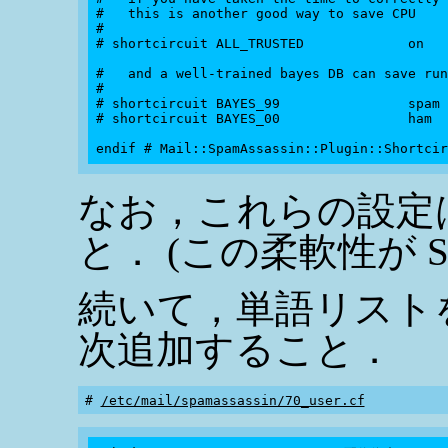
#   this is another good way to save CPU

#

# shortcircuit ALL_TRUSTED             on

#   and a well-trained bayes DB can save run
#

# shortcircuit BAYES_99                spam

# shortcircuit BAYES_00                ham

なお，これらの設定
と． (この柔軟性が 
続いて，単語リスト
次追加すること．
# 
/etc/mail/spamassassin/70_user.cf