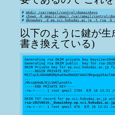
# 
mkdir /var/qmail/control/domainkeys
# 
chown -R qmailr:qmail /var/qmail/control/do
# 
dknewkey -d ep.sci.hokudai.ac.jp -t rsa -b 
以下のように鍵が生
書き換えている)
Generating rsa DKIM private key keysize=2048
Generating rsa DKIM public  key for rsa-2025
DKIM Private key for ep.sci.hokudai.ac.jp fi
-----BEGIN PRIVATE KEY-----

MIIlqckJADANBQMpkwG9w0BAQEFAASCBKgwggSkAzlWA
...

/Mcxq84eN/DjLSWOlpnoEts

-----END PRIVATE KEY-----

-rw-r----- 1 root qmail 1704  8月 16 13:21 /v
--------------------------------------------
rsa-20250816._domainkey.ep.sci.hokudai.ac.jp

-rw-r--r-- 1 root qmail 476  8月 16 13:21 /v