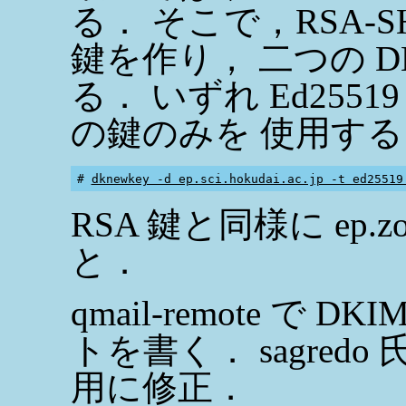
る． そこで，RSA-
鍵を作り， 二つの 
る． いずれ Ed2551
の鍵のみを 使用す
# 
dknewkey -d ep.sci.hokudai.ac.jp -t ed25519
RSA 鍵と同様に ep.zo
と．
qmail-remote で
トを書く． sagred
用に修正．