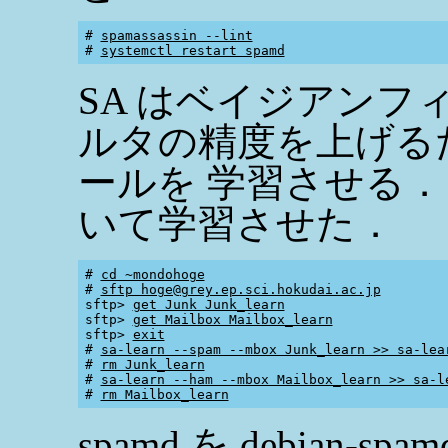
# 
spamassassin --lint
# 
systemctl restart spamd
SA はベイジアンフ
ルタの精度を上げる
ールを 学習させる
いて学習させた．
# 
cd ~mondohoge
# 
sftp hoge@grey.ep.sci.hokudai.ac.jp
sftp> 
get Junk Junk_learn
sftp> 
get Mailbox Mailbox_learn
sftp> 
exit
# 
sa-learn --spam --mbox Junk_learn >> sa-lea
# 
rm Junk_learn
# 
sa-learn --ham --mbox Mailbox_learn >> sa-l
# 
rm Mailbox_learn
spamd を debian-