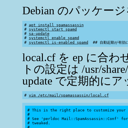
Debian のパッケ
# 
apt install spamassassin
# 
systemctl start spamd
# 
sa-update
# 
systemctl enable spamd
# 
systemctl is-enabled spamd
local.cf を ep
トの設定は /usr/share
update で定期的
# 
vim /etc/mail/spamassassin/local.cf
# This is the right place to customize your 
#

# See 'perldoc Mail::SpamAssassin::Conf' for
# tweaked.

#
