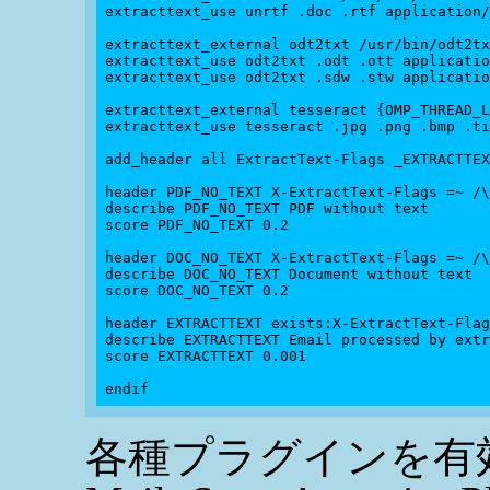
extracttext_use unrtf .doc .rtf application/
extracttext_external odt2txt /usr/bin/odt2tx
extracttext_use odt2txt .odt .ott applicatio
extracttext_use odt2txt .sdw .stw applicatio
extracttext_external tesseract {OMP_THREAD_L
extracttext_use tesseract .jpg .png .bmp .ti
add_header all ExtractText-Flags _EXTRACTTEX
header PDF_NO_TEXT X-ExtractText-Flags =~ /\
describe PDF_NO_TEXT PDF without text

score PDF_NO_TEXT 0.2

header DOC_NO_TEXT X-ExtractText-Flags =~ /\
describe DOC_NO_TEXT Document without text

score DOC_NO_TEXT 0.2

header EXTRACTTEXT exists:X-ExtractText-Flag
describe EXTRACTTEXT Email processed by extr
score EXTRACTTEXT 0.001

各種プラグインを有効化する