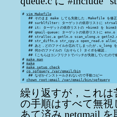
queue.c に #include 
# 
vim Makefile
   ## そのまま make しても失敗した．Makefile を修正
   ## surblfilter: ターゲットの依存リストに strsal
   ## it: ターゲットの依存リストの +binm3 を binm3
   ## qmail-queue: ターゲットの依存リストに env.o co
   ## stralloc.a getln.o scan_ulong.o getln2.o
   ## str_diffn.o str_cpy.o open_read.o allo
   ## あと，どのファイルか忘れてしまったが，u_long を u
   ## 何かのファイルの (おそらく) タイポを確認．

   ## (こちらはコンフリクトでパッチが失敗していたので修
# 
make man
# 
make
# 
make setup check
# 
cp spfquery /var/qmail/bin
   ## なぜかインストールされないので手動コピー

# 
chown root:qmail /var/qmail/bin/spfquery
繰り返すが，これは
の手順はすべて無視し
あて済み netqmail