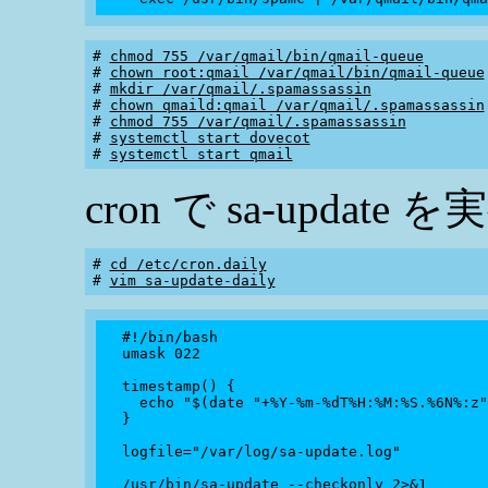
# 
chmod 755 /var/qmail/bin/qmail-queue
# 
chown root:qmail /var/qmail/bin/qmail-queue
# 
mkdir /var/qmail/.spamassassin
# 
chown qmaild:qmail /var/qmail/.spamassassin
# 
chmod 755 /var/qmail/.spamassassin
# 
systemctl start dovecot
# 
systemctl start qmail
cron で sa-update 
# 
cd /etc/cron.daily
# 
vim sa-update-daily
  #!/bin/bash

  umask 022

  timestamp() {

    echo "$(date "+%Y-%m-%dT%H:%M:%S.%6N%:z"
  }

  logfile="/var/log/sa-update.log"

  /usr/bin/sa-update --checkonly 2>&1
