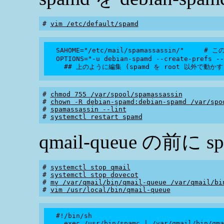
# 
vim /etc/default/spamd
  SAHOME="/etc/mail/spamassassin/"     # 
  OPTIONS="-u debian-spamd --create-prefs --
# 
chmod 755 /var/spool/spamassassin
# 
chown -R debian-spamd:debian-spamd /var/spo
# 
spamassassin --lint
# 
systemctl restart spamd
qmail-queue の前に
# 
systemctl stop qmail
# 
systemctl stop dovecot
# 
mv /var/qmail/bin/qmail-queue /var/qmail/bi
# 
vim /usr/local/bin/qmail-queue
  #!/bin/sh
