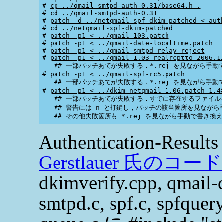
# 
cp ../qmail-smtpd-auth-0.31/base64.h .
# 
cd ../qmail-smtpd-auth-0.31
# 
patch -d ../netqmail-spf-dkim-patched < aut
# 
cd ../netqmail-spf-dkim-patched
# 
patch -p1 < ../qmail-103.patch
# 
patch -p1 < ../qmail-date-localtime.patch
# 
patch -p1 < ../qmail-smtpd-relay-reject
# 
patch -p1 < ../qmail-1.03-realrcptto-2006.1
   ## 一部パッチあてが失敗する．*.rej を見ながら手動
# 
patch -p1 < ../qmail-spf-rc5.patch
   ## 一部パッチあてが失敗する．*.rej を見ながら手動
# 
patch -p1 < ../dkim-netqmail-1.06.patch-1.4
   ## 一部パッチあてが失敗する．すでに存在するファイル
   ## 警告には n と打鍵し，パッチの該当箇所を見ながら
Authentication-R
Gerstlauer 氏のコード
dkimverify.cpp, qmail-
smtpd.c, spf.c, spf