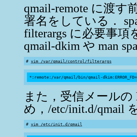
qmail-remote に渡す
署名をしている． spaw
filterargs に必
qmail-dkim や man 
# 
vim /var/qmail/control/filterargs
また，受信メールの D
め，/etc/init.d/qma
# 
vim /etc/init.d/qmail