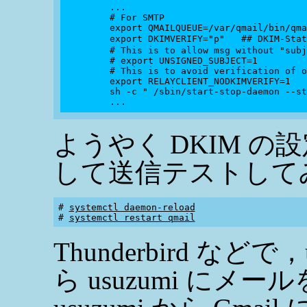
        ...

        # For SMTP

        export QMAILQUEUE=/var/qmail/bin/qma
        export DKIMVERIFY="p"   ## DKIM
        # This is to allow msg without "subj
        # export UNSIGNED_SUBJECT=1

        # This is to avoid verification of o
        export RELAYCLIENT_NODKIMVERIFY=1

        sh -c " /sbin/start-stop-daemon --st
ようやく DKIM の設
して送信テストして
# 
systemctl daemon-reload
# 
systemctl restart qmail
Thunderbird などで，u
ら usuzumi にメ