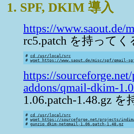
1. SPF, DKIM 導入
https://www.saout.de/m
rc5.patch を持って
# 
cd /usr/local/src
# 
wget https://www.saout.de/misc/spf/qmail-sp
https://sourceforge.net/
addons/qmail-dkim-1.0
1.06.patch-1.48.
# 
cd /usr/local/src
# 
wget https://sourceforge.net/projects/indim
# 
gunzip dkim-netqmail-1.06.patch-1.48.gz