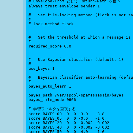
# Envelope-From として Return-Path を使う

always_trust_envelope_sender 1

#   Set file-locking method (flock is not sa
#

# lock_method flock

#   Set the threshold at which a message is 
#

required_score 6.0

#   Use Bayesian classifier (default: 1)

#

use_bayes 1

#   Bayesian classifier auto-learning (defau
#

bayes_auto_learn 1

bayes_path /var/spool/spamassassin/bayes

bayes_file_mode 0666

# 学習フィルタを重視する

score BAYES_00  0  0 -3.0   -3.8

score BAYES_05  0  0 -0.6   -1.0

score BAYES_20  0  0 -0.002 -0.002

score BAYES_40  0  0 -0.002 -0.002

score BAYES_50  0  0  4.0    1.6
