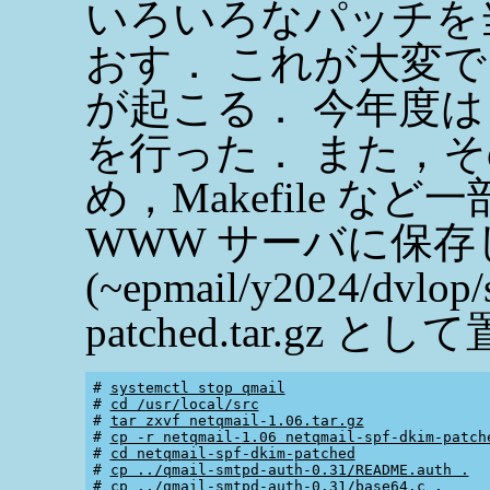
いろいろなパッチを当て
おす． これが大変
が起こる． 今年度は 
を行った． また，その
め，Makefile 
WWW サーバに保
(~epmail/y2024/dvlop/
patched.tar.gz
# 
systemctl stop qmail
# 
cd /usr/local/src
# 
tar zxvf netqmail-1.06.tar.gz
# 
cp -r netqmail-1.06 netqmail-spf-dkim-patch
# 
cd netqmail-spf-dkim-patched
# 
cp ../qmail-smtpd-auth-0.31/README.auth .
# 
cp ../qmail-smtpd-auth-0.31/base64.c .