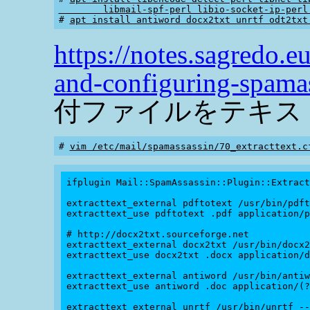
        libmail-spf-perl libio-socket-ip-perl

# 
apt install antiword docx2txt unrtf odt2txt
https://notes.sagredo.e
and-configuring-spama
付ファイルをテキス
# 
ifplugin Mail::SpamAssassin::Plugin::Extract
extracttext_external pdftotext /usr/bin/pdft
extracttext_use pdftotext .pdf application/p
# http://docx2txt.sourceforge.net

extracttext_external docx2txt /usr/bin/docx2
extracttext_use docx2txt .docx application/d
extracttext_external antiword /usr/bin/antiw
extracttext_use antiword .doc application/(?
extracttext_external unrtf /usr/bin/unrtf --