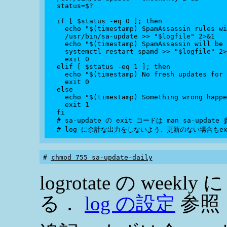
  status=$?

  if [ $status -eq 0 ]; then

    echo "$(timestamp) SpamAssassin rules wi
    /usr/bin/sa-update >> "$logfile" 2>&1

    echo "$(timestamp) SpamAssassin will be 
    systemctl restart spamd >> "$logfile" 2>
    exit 0

  elif [ $status -eq 1 ]; then

    echo "$(timestamp) No fresh updates for 
    exit 0

  else

    echo "$(timestamp) Something wrong happe
    exit 1

  fi

  # sa-update の exit コードは man sa-update 
# 
chmod 755 sa-update-daily
logrotate の weekly に
る．
log の設定
参照