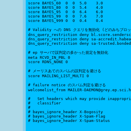
score BAYES_60  0  0  5.0    3.0

score BAYES_80  0  0  5.4    4.0

score BAYES_95  0  0  6.4    6.0

score BAYES_99  0  0  7.6    7.0

score BAYES_999 0  0  0.4    0.4

# Validity への DNS クエリを無効化 (どのみちブロッ
dns_query_restriction deny bl.score.sendersc
dns_query_restriction deny sa-accredit.habea
dns_query_restriction deny sa-trusted.bonded
# ep サーバで誤判定の多かった規定を無効化

meta RCVD_IN_PBL 0

score RDNS_NONE 0

# メーリスあてのスパムの誤判定を避ける

score MAILING_LIST_MULTI 0

# failure notice のスパム判定を避ける

welcomelist_from MAILER-DAEMON@grey.ep.sci.h
#   Set headers which may provide inappropri
#   classifier

#

# bayes_ignore_header X-Bogosity

# bayes_ignore_header X-Spam-Flag

# bayes_ignore_header X-Spam-Status
