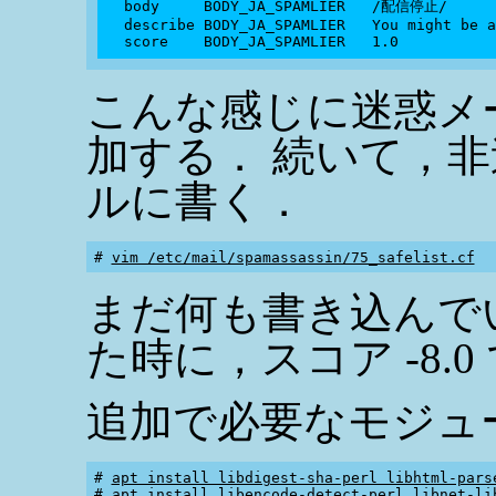
  body     BODY_JA_SPAMLIER   /配信停止/

  describe BODY_JA_SPAMLIER   You might be a
こんな感じに迷惑メ
加する． 続いて，
ルに書く．
# 
vim /etc/mail/spamassassin/75_safelist.cf
まだ何も書き込んで
た時に，スコア -8.0
追加で必要なモジュ
# 
apt install libdigest-sha-perl libhtml-pars
# 
apt install libencode-detect-perl libnet-li