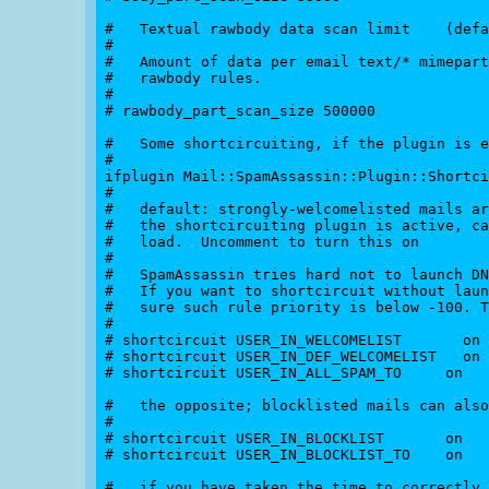
#   Textual rawbody data scan limit    (defa
#

#   Amount of data per email text/* mimepart
#   rawbody rules.

#

# rawbody_part_scan_size 500000

#   Some shortcircuiting, if the plugin is e
#

ifplugin Mail::SpamAssassin::Plugin::Shortci
#

#   default: strongly-welcomelisted mails ar
#   the shortcircuiting plugin is active, ca
#   load.  Uncomment to turn this on

#

#   SpamAssassin tries hard not to launch DN
#   If you want to shortcircuit without laun
#   sure such rule priority is below -100. T
#

# shortcircuit USER_IN_WELCOMELIST       on

# shortcircuit USER_IN_DEF_WELCOMELIST   on

# shortcircuit USER_IN_ALL_SPAM_TO     on

#   the opposite; blocklisted mails can also
#

# shortcircuit USER_IN_BLOCKLIST       on

# shortcircuit USER_IN_BLOCKLIST_TO    on

#   if you have taken the time to correctly 