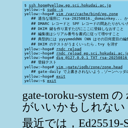
$ 
ssh hoge@yellow.ep.sci.hokudai.ac.jp
yellow:~$ 
sudo -s
yellow:~hoge# 
vim /var/cache/bind/ep.zone
   ## 適当な場所に rsa-20250816._domainkey...
   ## DMARC レコードと SPF レコードの間あたりがいい
   ## DKIM 鍵を作り直すたびにここに登録しなおすこと

   ## 編集後はシリアル番号を書式に従って増やすこと

   ## 典型的には yyyymmddNN (NN はその日何度目の編
   ## DKIM のテストがうまくいったら，t=y を消す

yellow:~hoge# 
rndc reload
yellow:~hoge# 
rndc reload ep.sci.hokudai.ac.j
yellow:~hoge# 
dig @127.0.0.1 TXT rsa-20250816
   ## 登録テスト

yellow:~hoge# 
vim ~gate/ipdb/zone/zone.head
   ## gate-daily で上書きされないよう，ゾーンヘッ
yellow:~hoge# 
exit
yellow:~$ 
exit
gate-toroku-syst
がいいかもしれない 
最近では，Ed25519