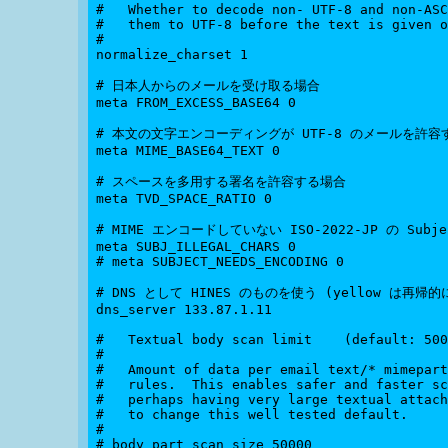
#   Whether to decode non- UTF-8 and non-ASC
#   them to UTF-8 before the text is given o
#

normalize_charset 1

# 日本人からのメールを受け取る場合

meta FROM_EXCESS_BASE64 0

# 本文の文字エンコーディングが UTF-8 のメールを許容す
meta MIME_BASE64_TEXT 0

# スペースを多用する署名を許容する場合

meta TVD_SPACE_RATIO 0

# MIME エンコードしていない ISO-2022-JP の Subj
meta SUBJ_ILLEGAL_CHARS 0

# meta SUBJECT_NEEDS_ENCODING 0

# DNS として HINES のものを使う (yellow は再帰
dns_server 133.87.1.11

#   Textual body scan limit    (default: 500
#

#   Amount of data per email text/* mimepart
#   rules.  This enables safer and faster sc
#   perhaps having very large textual attach
#   to change this well tested default.

#

# body_part_scan_size 50000
