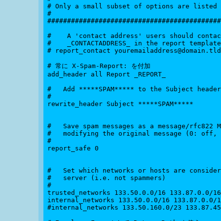
# Only a small subset of options are listed 
#

############################################
#    A 'contact address' users should contac
#    _CONTACTADDRESS_ in the report template
# report_contact youremailaddress@domain.tld

# 常に X-Spam-Report: を付加

add_header all Report _REPORT_

#   Add *****SPAM***** to the Subject header
#

rewrite_header Subject *****SPAM*****

#   Save spam messages as a message/rfc822 M
#   modifying the original message (0: off, 
#

report_safe 0

#   Set which networks or hosts are consider
#   server (i.e. not spammers)

#

trusted_networks 133.50.0.0/16 133.87.0.0/16
internal_networks 133.50.0.0/16 133.87.0.0/1
#internal_networks 133.50.160.0/23 133.87.45