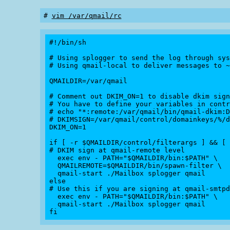
# 
vim /var/qmail/rc
#!/bin/sh

# Using splogger to send the log through sys
# Using qmail-local to deliver messages to ~
QMAILDIR=/var/qmail

# Comment out DKIM_ON=1 to disable dkim sign
# You have to define your variables in contr
# echo "*:remote:/var/qmail/bin/qmail-dkim:D
# DKIMSIGN=/var/qmail/control/domainkeys/%/d
DKIM_ON=1

if [ -r $QMAILDIR/control/filterargs ] && [ 
# DKIM sign at qmail-remote level

  exec env - PATH="$QMAILDIR/bin:$PATH" \

  QMAILREMOTE=$QMAILDIR/bin/spawn-filter \

  qmail-start ./Mailbox splogger qmail

else

# Use this if you are signing at qmail-smtpd
  exec env - PATH="$QMAILDIR/bin:$PATH" \

  qmail-start ./Mailbox splogger qmail
