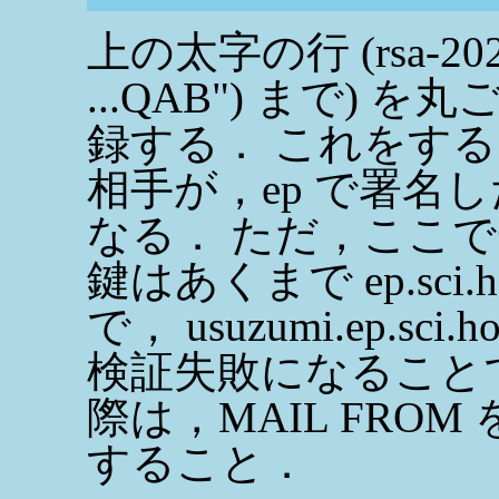
上の太字の行 (rsa-20250
...QAB") まで) を丸
録する． これをす
相手が，ep で署名し
なる． ただ，ここ
鍵はあくまで ep.sci.
で， usuzumi.ep.sc
検証失敗になること
際は，MAIL FROM 
すること．