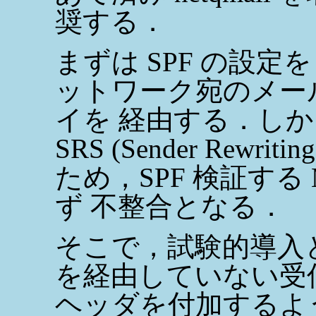
奨する．
まずは SPF の設定
ットワーク宛のメール
イを 経由する．しか
SRS (Sender Rewr
ため，SPF 検証する M
ず 不整合となる．
そこで，試験的導入と
を経由していない受信メー
ヘッダを付加するよう